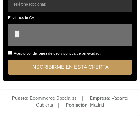
Envíanos tu CV
Acepto
condiciones de uso
y
política de privacidad
.
INSCRIBIRME EN ESTA OFERTA
Puesto
: Ecommerce Specialist |
Empresa
: Vacante
Cubierta |
Población
: Madrid