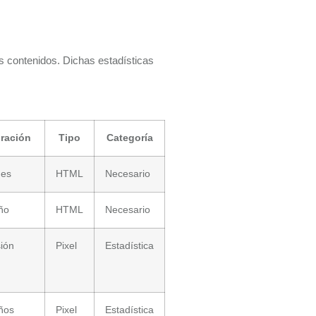
os contenidos. Dichas estadísticas
ración
Tipo
Categoría
mes
HTML
Necesario
ño
HTML
Necesario
ión
Pixel
Estadística
ños
Pixel
Estadística