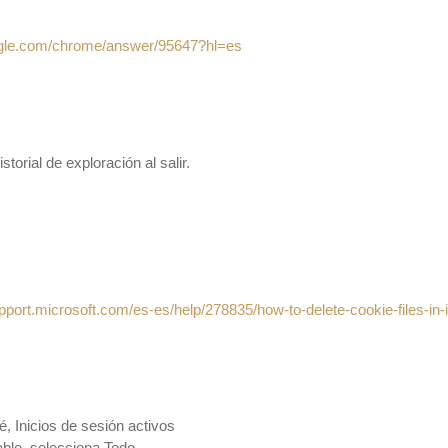
oogle.com/chrome/answer/95647?hl=es
storial de exploración al salir.
upport.microsoft.com/es-es/help/278835/how-to-delete-cookie-files-in-i
é, Inicios de sesión activos
ble, selecciona Todo.