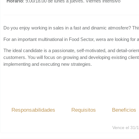
Horario
: 9.00/18.00 de lunes a jueves. Viernes intensivo
Do you enjoy working in sales in a fast and dinamic atmosfere? This
For an important multinational in Food Sector, wera are looking for
The ideal candidate is a passionate, self-motivated, and detail-ori
customers. You will focus on growing and developing existing client
implementing and executing new strategies.
Responsabilidades
Requisitos
Beneficios
Vence el 31/