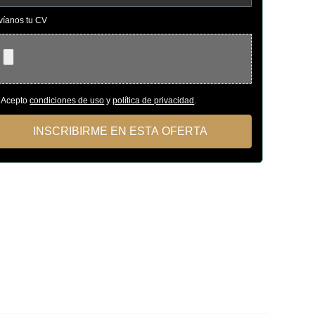
víanos tu CV
Acepto
condiciones de uso
y
política de privacidad
.
INSCRIBIRME EN ESTA OFERTA