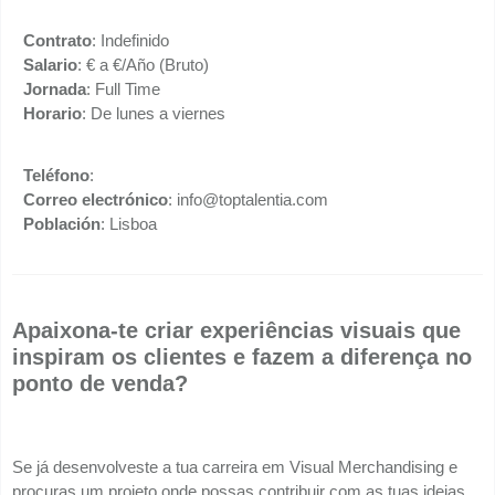
Contrato
: Indefinido
Salario
: € a €/Año (Bruto)
Jornada
: Full Time
Horario
: De lunes a viernes
Teléfono
:
Correo electrónico
: info@toptalentia.com
Población
: Lisboa
Apaixona-te criar experiências visuais que
inspiram os clientes e fazem a diferença no
ponto de venda?
Se já desenvolveste a tua carreira em Visual Merchandising e
procuras um projeto onde possas contribuir com as tuas ideias,