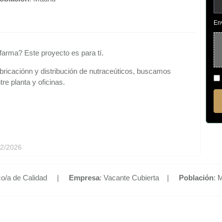
En
/farma? Este proyecto es para tí.
abricaciónn y distribución de nutraceúticos, buscamos
re planta y oficinas.
12/2026
ico/a de Calidad |
Empresa
: Vacante Cubierta |
Población
: 