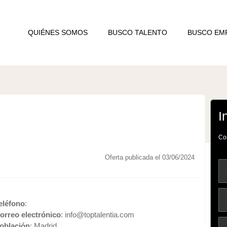
QUIÉNES SOMOS
BUSCO TALENTO
BUSCO EM
I
Com
Oferta publicada el 03/06/2024
eléfono
:
orreo electrónico
: info@toptalentia.com
oblación
: Madrid