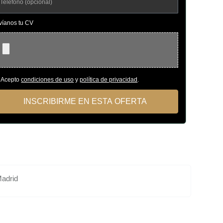
víanos tu CV
Acepto
condiciones de uso
y
política de privacidad
.
INSCRIBIRME EN ESTA OFERTA
Madrid