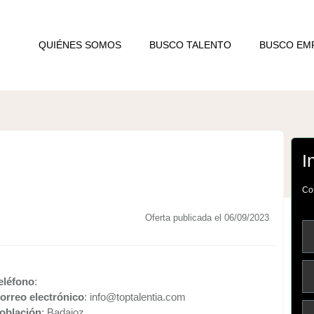
QUIÉNES SOMOS
BUSCO TALENTO
BUSCO EM
I
Com
Oferta publicada el 06/09/2023
eléfono
:
orreo electrónico
: info@toptalentia.com
oblación
: Badajoz