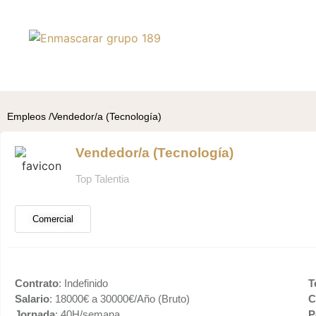
Empleos /
Vendedor/a (Tecnología)
Vendedor/a (Tecnología)
Top Talentia
Comercial
Contrato
: Indefinido
T
Salario
: 18000€ a 30000€/Año (Bruto)
C
Jornada
: 40H/semana
P