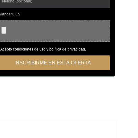
víanos tu CV
Acepto
condiciones de uso
y
política de privacidad
.
INSCRIBIRME EN ESTA OFERTA