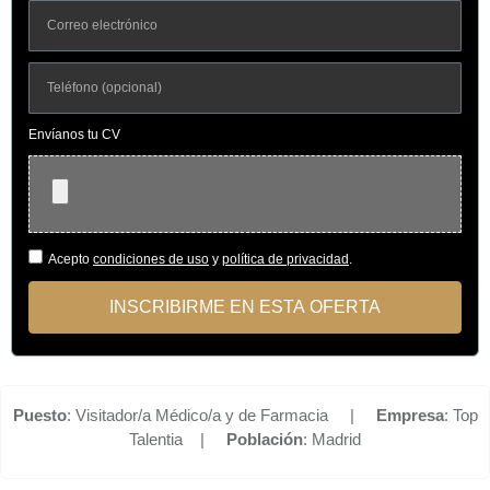
Envíanos tu CV
Acepto
condiciones de uso
y
política de privacidad
.
INSCRIBIRME EN ESTA OFERTA
Puesto
: Visitador/a Médico/a y de Farmacia |
Empresa
: Top
Talentia |
Población
: Madrid