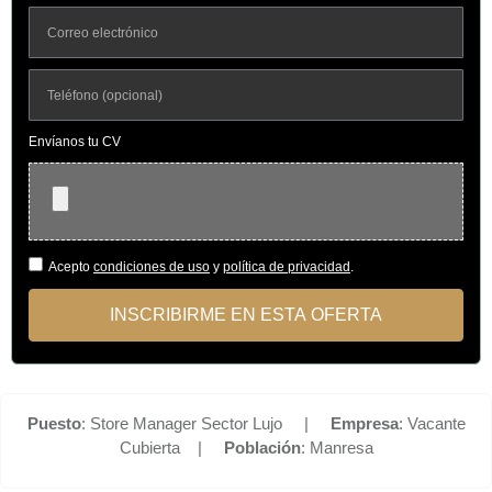
Envíanos tu CV
Acepto
condiciones de uso
y
política de privacidad
.
INSCRIBIRME EN ESTA OFERTA
Puesto
: Store Manager Sector Lujo |
Empresa
: Vacante
Cubierta |
Población
: Manresa